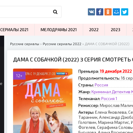
СЕРИАЛЫ 2021
МЕЛОДРАМЫ 2021
2022
2023
Русские сериалы
»
Русские сериалы 2022
» ДАМА С СОБАЧКОЙ (2022)
ДАМА С СОБАЧКОЙ (2022) 3 СЕРИЯ СМОТРЕТЬ
Премьера:
19 декабря 2022
12+
Продолжительность:
16 сер
ые
Страны:
Россия
Жанр:
Криминал
Детектив
Телеканал:
Россия 1
Режиссер:
Mиpocлaв Maли
Актеры:
Елена Яковлева, Се
Таранник, Александр Дзюба
Голотвин, Марина Мартис, 
Фогелев, Серафима Соловь
Бугулова, Алина Воскресен