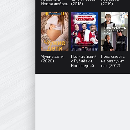
Новая любовь
(2018)
(2019)
(2018)
Чужие дети
Полицейский
Пока смерть
(2020)
с Рублёвки.
не разлучит
Новогодний
нас (2017)
беспредел
(2018)