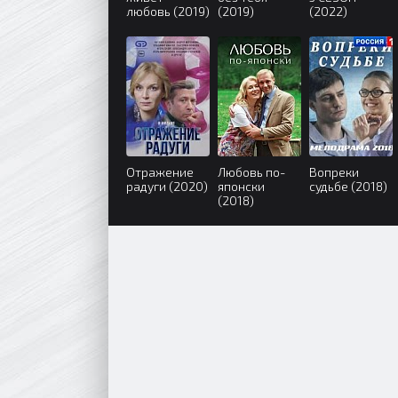
любовь (2019)
(2019)
(2022)
Отражение
Любовь по-
Вопреки
радуги (2020)
японски
судьбе (2018)
(2018)