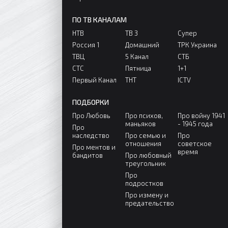
ПО ТВ КАНАЛАМ
НТВ
ТВ 3
Супер
Россия 1
Домашний
ТРК Украина
ТВЦ
5 Канал
СТБ
СТС
Пятница
1+1
Первый Канал
ТНТ
ICTV
ПОДБОРКИ
Про Любовь
Про психов,
Про войну 1941
маньяков
- 1945 года
Про
наследство
Про семью и
Про
отношения
советское
Про ментов и
время
бандитов
Про любовный
треугольник
Про
подростков
Про измену и
предательство