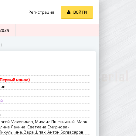
Регистрация
ВОЙТИ
2024
7)
(Первый канал)
рии
ый
н
ергей Маховиков, Михаил Пшеничный, Марк
Алина Ланина, Светлана Смирнова-
икульчина, Вера Шпак, Антон Богдасаров