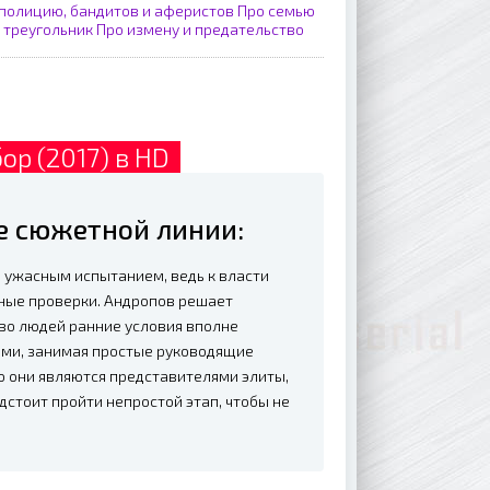
полицию, бандитов и аферистов
Про семью
 треугольник
Про измену и предательство
ор (2017) в HD
е сюжетной линии:
 ужасным испытанием, ведь к власти
ные проверки. Андропов решает
тво людей ранние условия вполне
ьми, занимая простые руководящие
но они являются представителями элиты,
дстоит пройти непростой этап, чтобы не