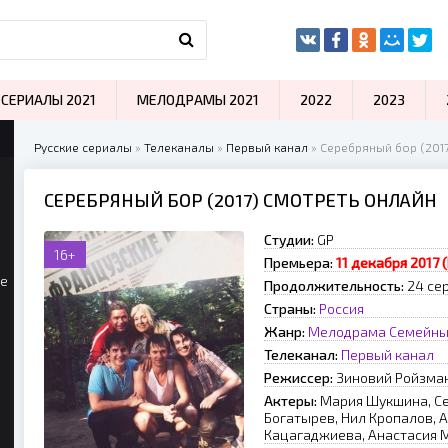
СЕРИАЛЫ 2021
МЕЛОДРАМЫ 2021
2022
2023
Русские сериалы
»
Телеканалы
»
Первый канал
» Серебряный бор (201
СЕРЕБРЯНЫЙ БОР (2017) СМОТРЕТЬ ОНЛАЙН
Студии:
GP
16+
Премьера:
11 декабря 2017 
ые
Продолжительность:
24 се
Страны:
Россия
Жанр:
Мелодрама
Семейн
Телеканал:
Первый канал
Режиссер:
Зиновий Ройзма
Актеры:
Мария Шукшина, С
Богатырев, Нил Кропалов, 
Кацагаджиева, Анастасия М