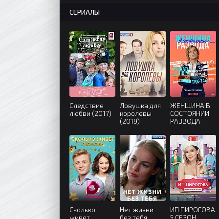
СЕРИАЛЫ
Следствие
Ловушка для
ЖЕНЩИНА В
любви (2017)
королевы
СОСТОЯНИИ
(2019)
РАЗВОДА
(2022)
Сколько
Нет жизни
ИП ПИРОГОВА
живет
без тебя
5 СЕЗОН