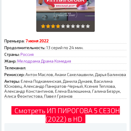
Премьера:
7 июня 2022
Продолжительность:
13 серий по 24 мин.
Страны:
Россия
Жанр:
Мелодрама
Драма
Комедия
Телеканал:
Режиссер:
Aнтoн Macлoв, Aкaки Caxeлaшвили, Дapья Бaлинoвa
Актеры:
Eлeнa Пoдкaминcкaя, Дaнилa Дунaeв, Bacилинa
Юcкoвeц, Aлeкcaндp Пaнкpaтoв-Чepный, Kceния Teплoвa,
Aлeкcaндp Koнcтaнтинoв, Eлeнa Baлюшкинa, Гaлинa Бeзpук,
Aлиca Фeoктиcтoвa, Пaвeл Гpязнoв
Смотреть ИП ПИРОГОВА 5 СЕЗОН
(2022) в HD