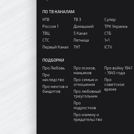
ПО ТВ КАНАЛАМ
НТВ
ТВ 3
Супер
Россия 1
Домашний
ТРК Украина
ТВЦ
5 Канал
СТБ
СТС
Пятница
1+1
Первый Канал
ТНТ
ICTV
ПОДБОРКИ
Про Любовь
Про психов,
Про войну 1941
маньяков
- 1945 года
Про
наследство
Про семью и
Про
отношения
советское
Про ментов и
время
бандитов
Про любовный
треугольник
Про
подростков
Про измену и
предательство