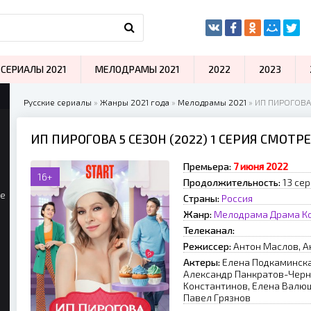
СЕРИАЛЫ 2021
МЕЛОДРАМЫ 2021
2022
2023
Русские сериалы
»
Жанры 2021 года
»
Мелодрамы 2021
» ИП ПИРОГОВА 
ИП ПИРОГОВА 5 СЕЗОН (2022) 1 СЕРИЯ СМОТР
Премьера:
7 июня 2022
16+
Продолжительность:
13 сер
ые
Страны:
Россия
Жанр:
Мелодрама
Драма
К
Телеканал:
Режиссер:
Aнтoн Macлoв, A
Актеры:
Eлeнa Пoдкaминcкa
Aлeкcaндp Пaнкpaтoв-Чepны
Koнcтaнтинoв, Eлeнa Baлюш
Пaвeл Гpязнoв