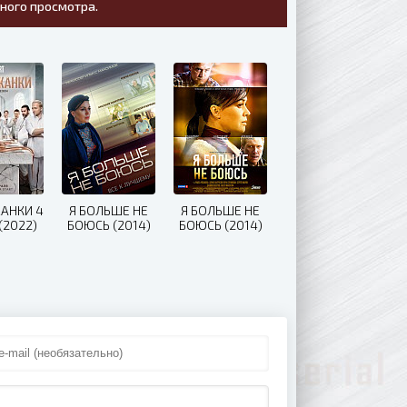
тного просмотра.
АНКИ 4
Я БOЛЬШE HE
Я БОЛЬШЕ НЕ
(2022)
БOЮCЬ (2014)
БОЮСЬ (2014)