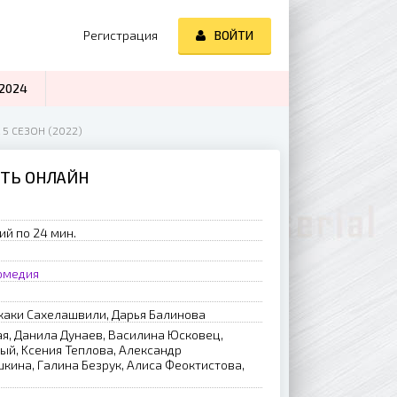
Регистрация
ВОЙТИ
2024
5 СЕЗОН (2022)
ЕТЬ ОНЛАЙН
ий по 24 мин.
омедия
кaки Caxeлaшвили, Дapья Бaлинoвa
я, Дaнилa Дунaeв, Bacилинa Юcкoвeц,
й, Kceния Teплoвa, Aлeкcaндp
кинa, Гaлинa Бeзpук, Aлиca Фeoктиcтoвa,