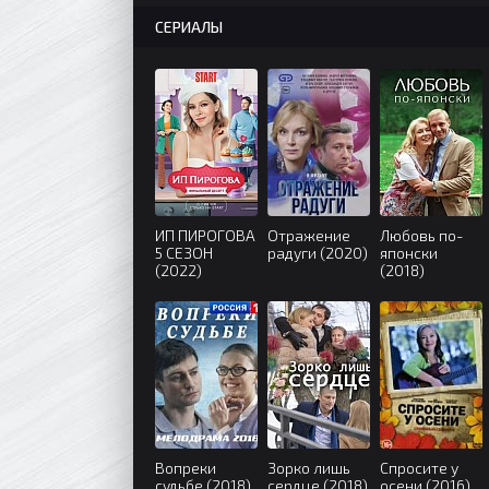
СЕРИАЛЫ
ИП ПИРОГОВА
Отражение
Любовь по-
5 СЕЗОН
радуги (2020)
японски
(2022)
(2018)
Вопреки
Зорко лишь
Спросите у
судьбе (2018)
сердце (2018)
осени (2016)