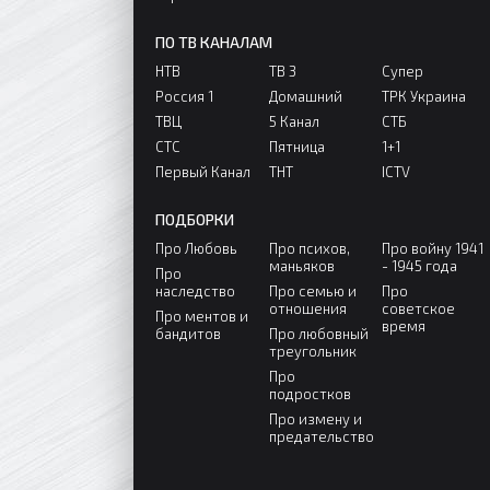
ПО ТВ КАНАЛАМ
НТВ
ТВ 3
Супер
Россия 1
Домашний
ТРК Украина
ТВЦ
5 Канал
СТБ
СТС
Пятница
1+1
Первый Канал
ТНТ
ICTV
ПОДБОРКИ
Про Любовь
Про психов,
Про войну 1941
маньяков
- 1945 года
Про
наследство
Про семью и
Про
отношения
советское
Про ментов и
время
бандитов
Про любовный
треугольник
Про
подростков
Про измену и
предательство