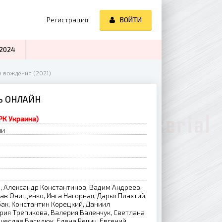
Регистрация
ВОЙТИ
2024
и вождения (2021)
Ь ОНЛАЙН
ТРК Украина)
ии
, Александр Константинов, Вадим Андреев,
ав Онищенко, Инга Нагорная, Дарья Плахтий,
бак, Константин Корецкий, Даниил
рия Трепикова, Валерия Валенчук, Светлана
ячеслав Василюк, Елена Речич, Евгений