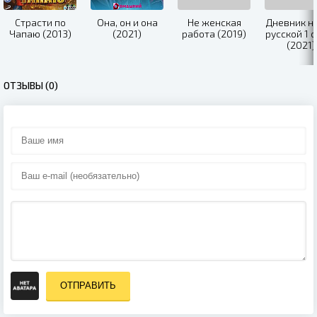
Страсти по
Она, он и она
Не женская
Дневник н
Чапаю (2013)
(2021)
работа (2019)
русской 1 
(2021)
ОТЗЫВЫ (0)
ОТПРАВИТЬ