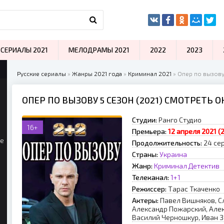
СЕРИАЛЫ 2021
МЕЛОДРАМЫ 2021
2022
2023
Русские сериалы
»
Жанры 2021 года
»
Криминал 2021
» Опер по вызову
ОПЕР ПО ВЫЗОВУ 5 СЕЗОН (2021) СМОТРЕТЬ 
Студии:
Ранго Студио
16+
Премьера:
12 апреля 2021 (
ые
Продолжительность:
24 се
Страны:
Украина
Жанр:
Криминал
Детектив
Телеканал:
1+1
Режиссер:
Тарас Ткаченко
Актеры:
Павел Вишняков, С
Александр Пожарский, Але
Василий Черношкур, Иван З