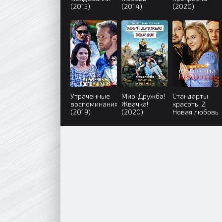
(2015)
(2014)
(2020)
Утраченные
Мир! Дружба!
Стандарты
воспоминания
Жвачка!
красоты 2:
(2019)
(2020)
Новая любовь
(2018)