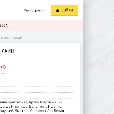
Регистрация
ВОЙТИ
2024
 5 сезон (2021)
ОНЛАЙН
2+2)
рии
лава Красовская, Артем Мартынишин,
ксандр Игнатуша, Валентина Ищенко,
алуский, Дмитрий Гаврилов, Ася Белая