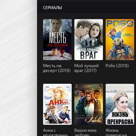
СЕРИАЛЫ
Месть на
Мой лучший
Робо (2019)
десерт (2019)
враг (2017)
Анка с
Верни мою
Жизнь
молдованки
любовь
прекрасна