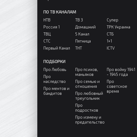
ПО ТВ КАНАЛАМ
НТВ
ТВ 3
Супер
Россия 1
Домашний
ТРК Украина
ТВЦ
5 Канал
СТБ
СТС
Пятница
1+1
Первый Канал
ТНТ
ICTV
ПОДБОРКИ
Про Любовь
Про психов,
Про войну 1941
маньяков
- 1945 года
Про
наследство
Про семью и
Про
отношения
советское
Про ментов и
время
бандитов
Про любовный
треугольник
Про
подростков
Про измену и
предательство