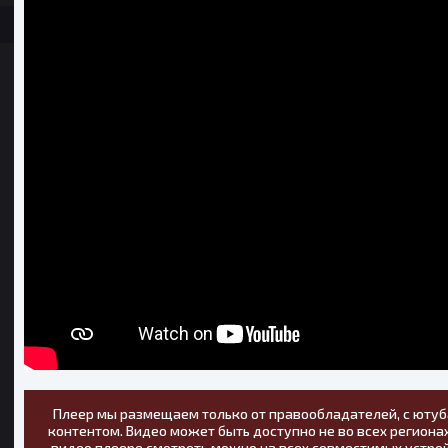
Плеер мы размещаем только от правообладателей, с ютуб
контентом. Видео может быть доступно не во всех регионах
видео плеере смотреть можно на всех совместимых устрой