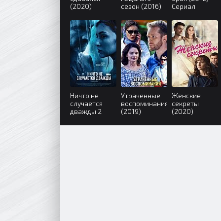
(2020)
сезон (2016)
Сериал
Ничто не
Утраченные
Женские
случается
воспоминания
секреты
дважды 2
(2019)
(2020)
сезон (2020)