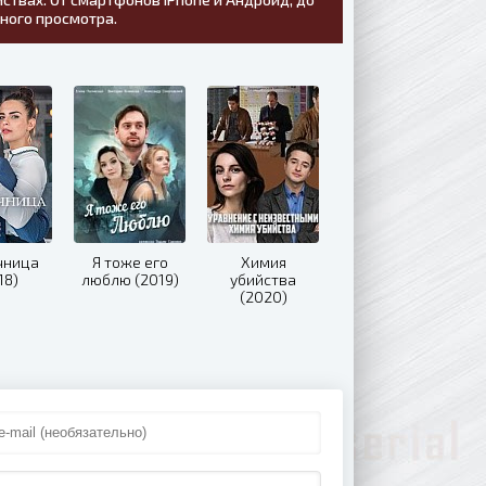
тного просмотра.
чница
Я тоже его
Химия
18)
люблю (2019)
убийства
(2020)