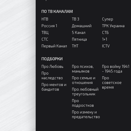
ПО ТВ КАНАЛАМ
НТВ
ТВ 3
Супер
Россия 1
Домашний
ТРК Украина
ТВЦ
5 Канал
СТБ
СТС
Пятница
1+1
Первый Канал
ТНТ
ICTV
ПОДБОРКИ
Про Любовь
Про психов,
Про войну 1941
маньяков
- 1945 года
Про
наследство
Про семью и
Про
отношения
советское
Про ментов и
время
бандитов
Про любовный
треугольник
Про
подростков
Про измену и
предательство