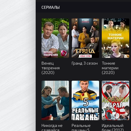
СЕРИАЛЫ
Венец
Гранд 3 сезон
Тонкие
творения
материи
(2020)
(2020)
Никогда не
Реальные
Идеальный
сдавайся
пацаны 5
брак (2012)