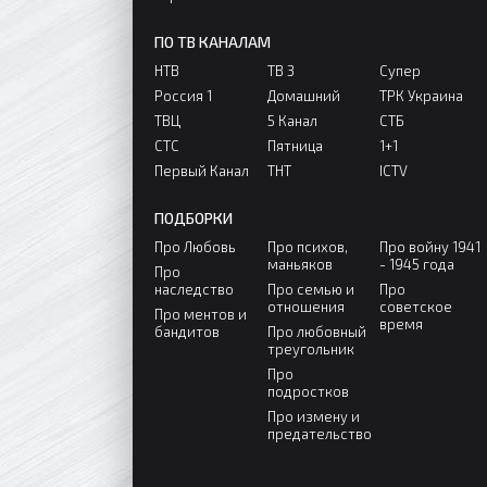
ПО ТВ КАНАЛАМ
НТВ
ТВ 3
Супер
Россия 1
Домашний
ТРК Украина
ТВЦ
5 Канал
СТБ
СТС
Пятница
1+1
Первый Канал
ТНТ
ICTV
ПОДБОРКИ
Про Любовь
Про психов,
Про войну 1941
маньяков
- 1945 года
Про
наследство
Про семью и
Про
отношения
советское
Про ментов и
время
бандитов
Про любовный
треугольник
Про
подростков
Про измену и
предательство