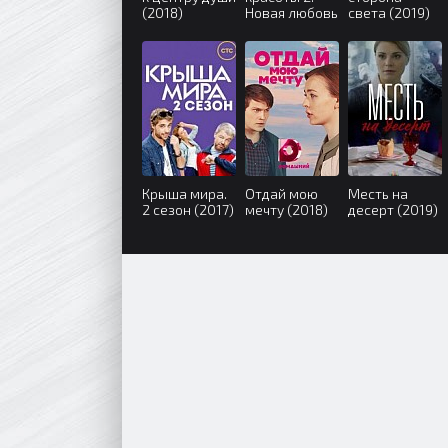
(2018)
Новая любовь
света (2019)
(2018)
Крыша мира.
Отдай мою
Месть на
2 сезон (2017)
мечту (2018)
десерт (2019)