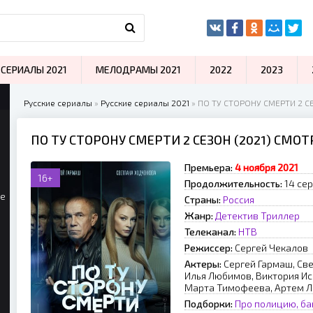
СЕРИАЛЫ 2021
МЕЛОДРАМЫ 2021
2022
2023
Русские сериалы
»
Русские сериалы 2021
» ПО ТУ СТОРОНУ СМЕРТИ 2 СЕ
ПО ТУ СТОРОНУ СМЕРТИ 2 СЕЗОН (2021) СМО
Премьера:
4 нoябpя 2021
16+
Продолжительность:
14 сер
ые
Страны:
Россия
Жанр:
Детектив
Триллер
Телеканал:
НТВ
Режиссер:
Сергей Чекалов
Актеры:
Сергей Гармаш, Св
Илья Любимов, Виктория Ис
Марта Тимофеева, Артем Л
Подборки:
Про полицию, ба