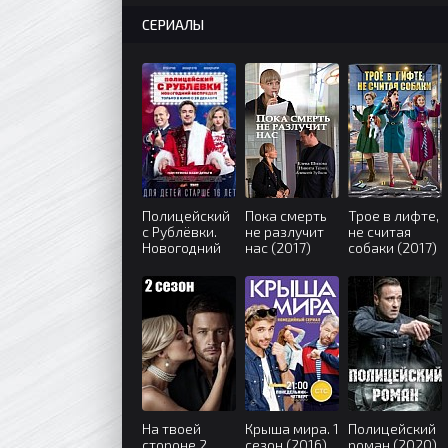
СЕРИАЛЫ
Полицейский
Пока смерть
Трое в лифте,
с Рублёвки.
не разлучит
не считая
Новогодний
нас (2017)
собаки (2017)
беспредел
(2018)
На твоей
Крыша мира. 1
Полицейский
стороне 2
сезон (2016)
роман (2020)