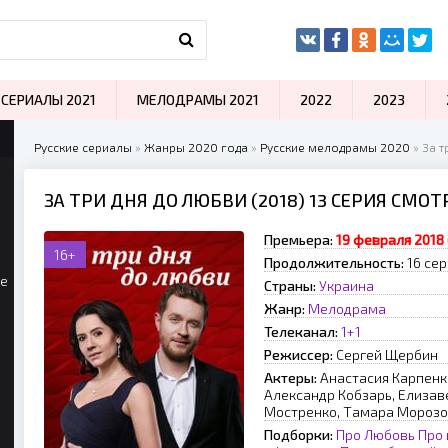
СЕРИАЛЫ 2021
МЕЛОДРАМЫ 2021
2022
2023
Русские сериалы
»
Жанры 2020 года
»
Русские мелодрамы 2020
» За т
ЗА ТРИ ДНЯ ДО ЛЮБВИ (2018) 13 СЕРИЯ СМО
Премьера:
19 февраля 2018 
16+
Продолжительность:
16 се
ые
Страны:
Украина
Жанр:
Мелодрама
Телеканал:
1+1
Режиссер:
Сергей Щербин
Актеры:
Анастасия Карпенко
Александр Кобзарь, Елизав
Мостренко, Тамара Морозов
Подборки:
Про Любовь
Про 