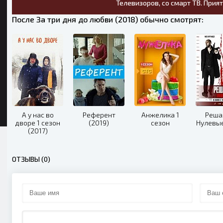
Телевизоров, со смарт ТВ. Прия
После За три дня до любви (2018) обычно смотрят:
А у нас во
Референт
Анжелика 1
Реша
дворе 1 сезон
(2019)
сезон
Нулевые
(2017)
ОТЗЫВЫ (0)