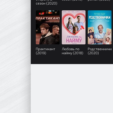
сезон (2020)
Практикант
Любовь по
Родственнички
(2019)
найму (2018)
(2020)