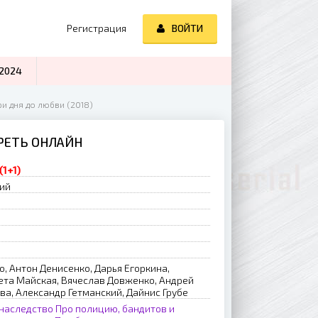
Регистрация
ВОЙТИ
2024
ри дня до любви (2018)
ТРЕТЬ ОНЛАЙН
(1+1)
рий
, Антон Денисенко, Дарья Егоркина,
ета Майская, Вячеслав Довженко, Андрей
а, Александр Гетманский, Дайнис Грубе
наследство
Про полицию, бандитов и