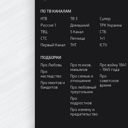
ПО ТВ КАНАЛАМ
НТВ
ТВ 3
Супер
Россия 1
Домашний
ТРК Украина
ТВЦ
5 Канал
СТБ
СТС
Пятница
1+1
Первый Канал
ТНТ
ICTV
ПОДБОРКИ
Про Любовь
Про психов,
Про войну 1941
маньяков
- 1945 года
Про
наследство
Про семью и
Про
отношения
советское
Про ментов и
время
бандитов
Про любовный
треугольник
Про
подростков
Про измену и
предательство