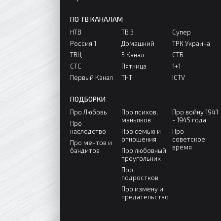
ПО ТВ КАНАЛАМ
НТВ
ТВ 3
Супер
Россия 1
Домашний
ТРК Украина
ТВЦ
5 Канал
СТБ
СТС
Пятница
1+1
Первый Канал
ТНТ
ICTV
ПОДБОРКИ
Про Любовь
Про психов,
Про войну 1941
маньяков
- 1945 года
Про
наследство
Про семью и
Про
отношения
советское
Про ментов и
время
бандитов
Про любовный
треугольник
Про
подростков
Про измену и
предательство