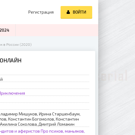
Регистрация
ВОЙТИ
2024
к в России (2020)
 ОНЛАЙН
ий
Приключения
Владимир Мишуков, Ирина Старшенбаум,
лов, Константин Богомолов, Константин
 Акилина Соколова, Дмитрий Ломакин
ндитов и аферистов
Про психов, маньяков,