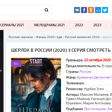
СЕРИАЛЫ 2021
МЕЛОДРАМЫ 2021
2022
2023
Русские сериалы
»
Жанры 2020 года
»
Русский криминал 2020
» Шерло
ШЕРЛОК В РОССИИ (2020) 3 СЕРИЯ СМОТРЕТЬ
Премьера:
22 октября 2020
16+
Продолжительность:
8 сер
ые
Страны:
Россия
Жанр:
Криминал
Детектив
Телеканал:
Режиссер:
Нурбек Эген
Актеры:
Максим Матвеев, 
Павел Майков, Евгений Дят
Юшкевич, Мария Антонова,
Подборки:
Про полицию, ба