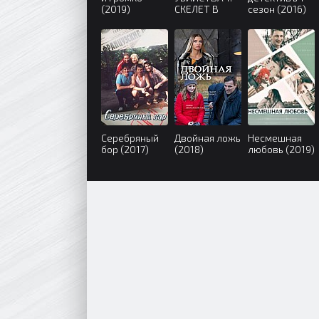
(2019)
СКЕЛЕТ В
сезон (2016)
ШКАФУ (2019)
Серебряный
Двойная ложь
Несмешная
бор (2017)
(2018)
любовь (2019)