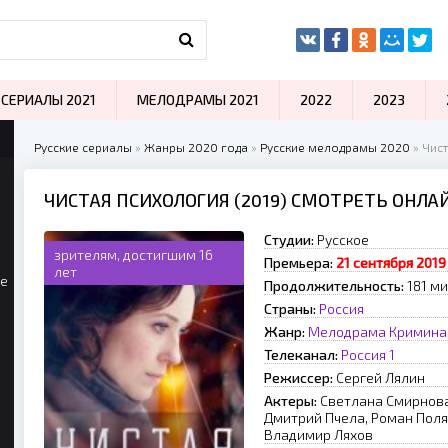
СЕРИАЛЫ 2021
МЕЛОДРАМЫ 2021
2022
2023
Русские сериалы
»
Жанры 2020 года
»
Русские мелодрамы 2020
» Чист
ЧИСТАЯ ПСИХОЛОГИЯ (2019) СМОТРЕТЬ ОНЛА
Студии:
Русское
зрителям, достигшим 16
Премьера:
21 сентября 2019 
лет
ые
Продолжительность:
181 ми
Страны:
Россия
Жанр:
Мелодрама
Кримина
Телеканал:
Россия 1
Режиссер:
Сергей Лялин
Актеры:
Светлана Смирнова
Дмитрий Пчела, Роман Полян
Владимир Ляхов