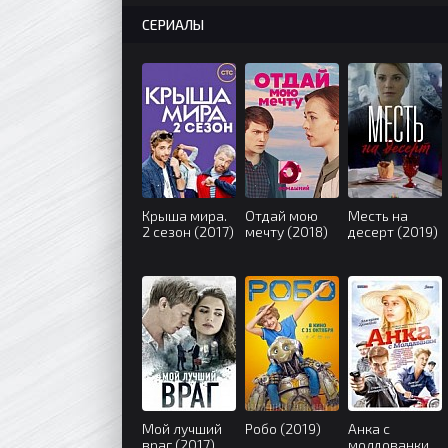
СЕРИАЛЫ
Крыша мира.
Отдай мою
Месть на
2 сезон (2017)
мечту (2018)
десерт (2019)
Мой лучший
Робо (2019)
Анка с
враг (2017)
молдованки