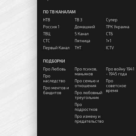
ПО ТВ КАНАЛАМ
НТВ
ТВ 3
Супер
Россия 1
Домашний
ТРК Украина
ТВЦ
5 Канал
СТБ
СТС
Пятница
1+1
Первый Канал
ТНТ
ICTV
ПОДБОРКИ
Про Любовь
Про психов,
Про войну 1941
маньяков
- 1945 года
Про
наследство
Про семью и
Про
отношения
советское
Про ментов и
время
бандитов
Про любовный
треугольник
Про
подростков
Про измену и
предательство