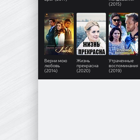
(2015)
Верни мою
Жизнь
Утраченные
любовь
прекрасна
воспоминания
(2014)
(2020)
(2019)