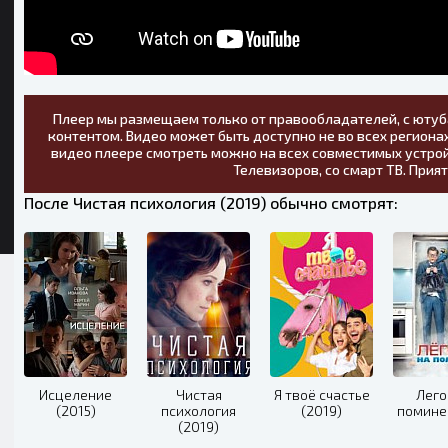
Плеер мы размещаем только от правообладателей, с ютуб
контентом. Видео может быть доступно не во всех регионах
видео плеере смотреть можно на всех совместимых устрой
Телевизоров, со смарт ТВ. Прия
После Чистая психология (2019) обычно смотрят:
Исцеление
Чистая
Я твоё счастье
Лего
(2015)
психология
(2019)
помине
(2019)