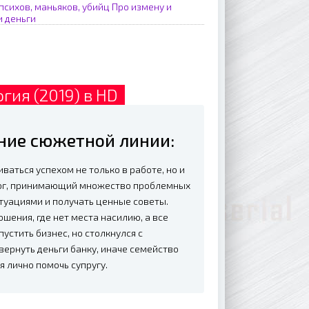
психов, маньяков, убийц
Про измену и
и деньги
гия (2019) в HD
ание сюжетной линии:
аться успехом не только в работе, но и
лог, принимающий множество проблемных
туациями и получать ценные советы.
шения, где нет места насилию, а все
устить бизнес, но столкнулся с
ернуть деньги банку, иначе семейство
 лично помочь супругу.