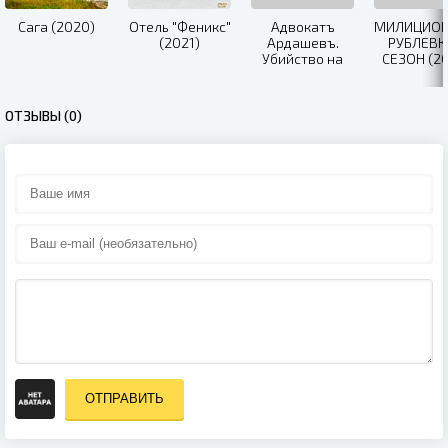
Сага (2020)
Отель "Феникс"
Адвокатъ
МИЛИЦИОН
(2021)
Ардашевъ.
РУБЛЕВК
Убийство на
СЕЗОН (20
водах (2020)
ОТЗЫВЫ (0)
ОТПРАВИТЬ