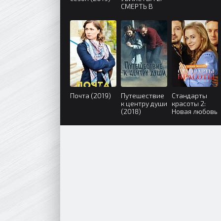
СМЕРТЬ В
КРУЖЕВАХ
(2019)
Почта (2019)
Путешествие
Стандарты
к центру души
красоты 2:
(2018)
Новая любовь
(2018)