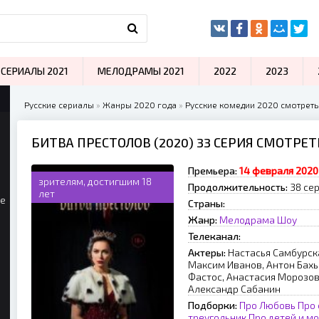
СЕРИАЛЫ 2021
МЕЛОДРАМЫ 2021
2022
2023
Русские сериалы
»
Жанры 2020 года
»
Русские комедии 2020 смотреть
БИТВА ПРЕСТОЛОВ (2020) 33 СЕРИЯ СМОТРЕ
Премьера:
14 февраля 2020
зрителям, достигшим 18
Продолжительность:
38 се
лет
ые
Страны:
Жанр:
Мелодрама
Шоу
Телеканал:
Актеры:
Настасья Самбурск
Максим Иванов, Антон Бахы
Фастос, Анастасия Морозов
Александр Сабанин
Подборки:
Про Любовь
Про
треугольник
Про детей и м