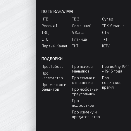
ПО ТВ КАНАЛАМ
НТВ
ТВ 3
Супер
Россия 1
Домашний
ТРК Украина
ТВЦ
5 Канал
СТБ
СТС
Пятница
1+1
Первый Канал
ТНТ
ICTV
ПОДБОРКИ
Про Любовь
Про психов,
Про войну 1941
маньяков
- 1945 года
Про
наследство
Про семью и
Про
отношения
советское
Про ментов и
время
бандитов
Про любовный
треугольник
Про
подростков
Про измену и
предательство