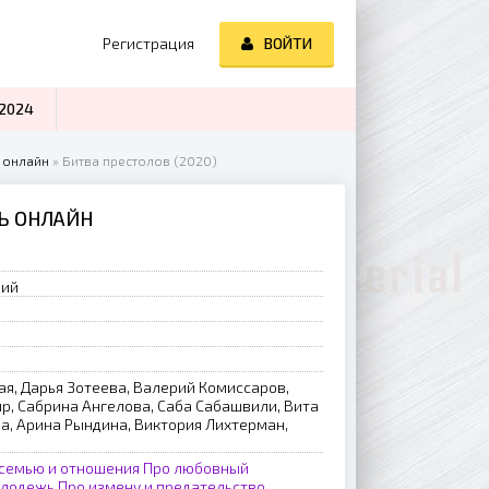
Регистрация
ВОЙТИ
2024
 онлайн
» Битва престолов (2020)
ТЬ ОНЛАЙН
рий
ая, Дарья Зотеева, Валерий Комиссаров,
р, Сабрина Ангелова, Саба Сабашвили, Вита
а, Арина Рындина, Виктория Лихтерман,
 семью и отношения
Про любовный
олодежь
Про измену и предательство