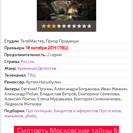
Студии:
ТелеМастер, Приор Продакшн
Премьера:
18 октября 2019 (ТВЦ)
Продолжительность:
2 серии
Страны:
Россия
Жанр:
Криминал
Детектив
Телеканал:
ТВЦ
Режиссер:
Артем Насыбулин
Актеры:
Евгений Пронин, Александра Богданова, Иван Жвакин,
Александр Робак, Владислав Ветров, Екатерина Семенова,
Алексей Лонгин, Елена Муравьева, Виктория Склянченкова,
Людмила Житкова
Подборки:
Про полицию, бандитов и аферистов
Про психов,
маньяков, убийц
Смотреть Московские тайны 6: