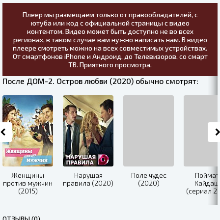
Плеер мы размещаем только от правообладателей, с
ютуба или код с официальной страницы с видео
контентом. Видео может быть доступно не во всех
регионах, в таком случае вам нужно написать нам. В видео
плеере смотреть можно на всех совместимых устройствах.
От смартфонов iPhone и Андроид, до Телевизоров, со смарт
ТВ. Приятного просмотра.
После ДОМ-2. Остров любви (2020) обычно смотрят:
Женщины
Нарушая
Поле чудес
Поймат
против мужчин
правила (2020)
(2020)
Кайдаш
(2015)
(сериал 2
ОТЗЫВЫ (0)