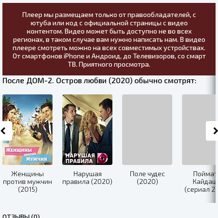
Плеер мы размещаем только от правообладателей, с
ютуба или код с официальной страницы с видео
контентом. Видео может быть доступно не во всех
регионах, в таком случае вам нужно написать нам. В видео
плеере смотреть можно на всех совместимых устройствах.
От смартфонов iPhone и Андроид, до Телевизоров, со смарт
ТВ. Приятного просмотра.
После ДОМ-2. Остров любви (2020) обычно смотрят:
Женщины
Нарушая
Поле чудес
Поймат
против мужчин
правила (2020)
(2020)
Кайдаш
(2015)
(сериал 2
ОТЗЫВЫ (0)