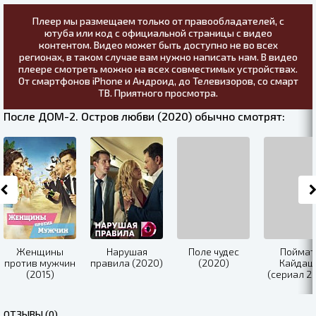
Плеер мы размещаем только от правообладателей, с
ютуба или код с официальной страницы с видео
контентом. Видео может быть доступно не во всех
регионах, в таком случае вам нужно написать нам. В видео
плеере смотреть можно на всех совместимых устройствах.
От смартфонов iPhone и Андроид, до Телевизоров, со смарт
ТВ. Приятного просмотра.
После ДОМ-2. Остров любви (2020) обычно смотрят:
Женщины
Нарушая
Поле чудес
Поймат
против мужчин
правила (2020)
(2020)
Кайдаш
(2015)
(сериал 2
ОТЗЫВЫ (0)