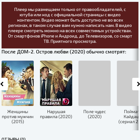
Плеер мы размещаем только от правообладателей, с
ютуба или код с официальной страницы с видео
контентом. Видео может быть доступно не во всех
регионах, в таком случае вам нужно написать нам. В видео
плеере смотреть можно на всех совместимых устройствах.
От смартфонов iPhone и Андроид, до Телевизоров, со смарт
ТВ. Приятного просмотра.
После ДОМ-2. Остров любви (2020) обычно смотрят:
Женщины
Нарушая
Поле чудес
Поймат
против мужчин
правила (2020)
(2020)
Кайдаш
(2015)
(сериал 2
ОТЗЫВЫ (0)