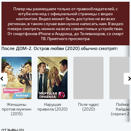
Плеер мы размещаем только от правообладателей, с
ютуба или код с официальной страницы с видео
контентом. Видео может быть доступно не во всех
регионах, в таком случае вам нужно написать нам. В видео
плеере смотреть можно на всех совместимых устройствах.
От смартфонов iPhone и Андроид, до Телевизоров, со смарт
ТВ. Приятного просмотра.
После ДОМ-2. Остров любви (2020) обычно смотрят:
Женщины
Нарушая
Поле чудес
Поймат
против мужчин
правила (2020)
(2020)
Кайдаш
(2015)
(сериал 2
ОТЗЫВЫ (0)