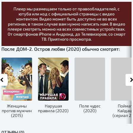
Плеер мы размещаем только от правообладателей, с
ютуба или код с официальной страницы с видео
контентом. Видео может быть доступно не во всех
регионах, в таком случае вам нужно написать нам. В видео
плеере смотреть можно на всех совместимых устройствах.
От смартфонов iPhone и Андроид, до Телевизоров, со смарт
ТВ. Приятного просмотра.
После ДОМ-2. Остров любви (2020) обычно смотрят:
Женщины
Нарушая
Поле чудес
Поймат
против мужчин
правила (2020)
(2020)
Кайдаш
(2015)
(сериал 2
ОТЗЫВЫ (0)