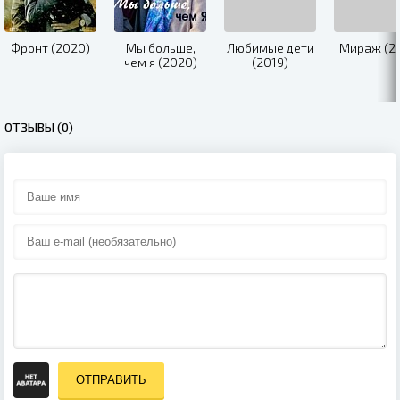
Фронт (2020)
Мы больше,
Любимые дети
Мираж (2
чем я (2020)
(2019)
ОТЗЫВЫ (0)
ОТПРАВИТЬ