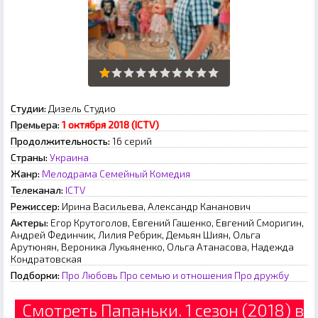
Студии:
Дизель Студио
Премьера:
1 октября 2018 (ICTV)
Продолжительность:
16 серий
Страны:
Украина
Жанр:
Мелодрама
Семейный
Комедия
Телеканал:
ICTV
Режиссер:
Ирина Васильева, Александр Кананович
Актеры:
Егор Крутоголов, Евгений Гашенко, Евгений Сморигин,
Андрей Фединчик, Лилия Ребрик, Демьян Шиян, Ольга
Арутюнян, Вероника Лукьяненко, Ольга Атанасова, Надежда
Кондратовская
Подборки:
Про Любовь
Про семью и отношения
Про дружбу
Смотреть Папаньки. 1 сезон (2018) в