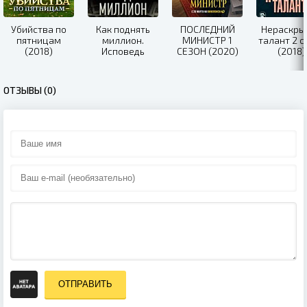
Убийства по
Как поднять
ПОСЛЕДНИЙ
Нераскры
пятницам
миллион.
МИНИСТР 1
талант 2 с
(2018)
Исповедь
СЕЗОН (2020)
(2018)
Задрота (2016)
ОТЗЫВЫ (0)
ОТПРАВИТЬ