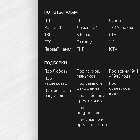
ПО ТВ КАНАЛАМ
НТВ
ТВ 3
Супер
Россия 1
Домашний
ТРК Украина
ТВЦ
5 Канал
СТБ
СТС
Пятница
1+1
Первый Канал
ТНТ
ICTV
ПОДБОРКИ
Про Любовь
Про психов,
Про войну 1941
маньяков
- 1945 года
Про
наследство
Про семью и
Про
отношения
советское
Про ментов и
время
бандитов
Про любовный
треугольник
Про
подростков
Про измену и
предательство