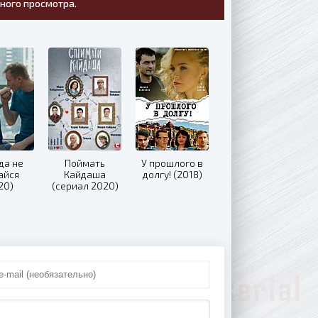
тного просмотра.
да не
Поймать
У прошлого в
айся
Кайдаша
долгу! (2018)
20)
(сериал 2020)