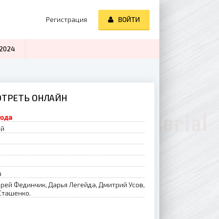
Регистрация
ВОЙТИ
2024
МОТРЕТЬ ОНЛАЙН
года
ий
в
рей Фединчик, Дарья Легейда, Дмитрий Усов,
Сташенко.