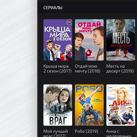
СЕРИАЛЫ
Крыша мира.
Отдай мою
Месть на
2 сезон (2017)
мечту (2018)
десерт (2019)
Мой лучший
Робо (2019)
Анка с
враг (2017)
молдованки