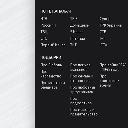
ПО ТВ КАНАЛАМ
НТВ
ТВ 3
Супер
Россия 1
Домашний
ТРК Украина
ТВЦ
5 Канал
СТБ
СТС
Пятница
1+1
Первый Канал
ТНТ
ICTV
ПОДБОРКИ
Про Любовь
Про психов,
Про войну 1941
маньяков
- 1945 года
Про
наследство
Про семью и
Про
отношения
советское
Про ментов и
время
бандитов
Про любовный
треугольник
Про
подростков
Про измену и
предательство