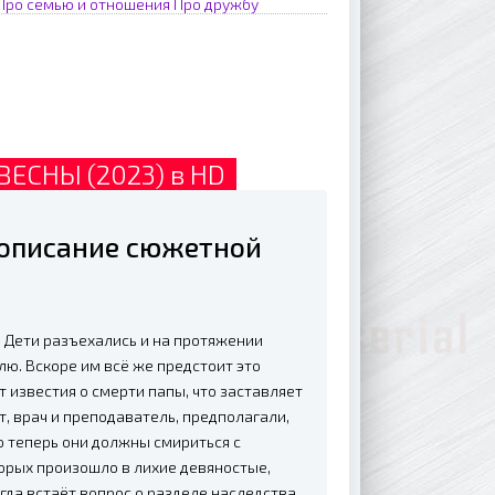
Про семью и отношения
Про дружбу
ВЕСНЫ (2023) в HD
 описание сюжетной
 Дети разъехались и на протяжении
ю. Вскоре им всё же предстоит это
т известия о смерти папы, что заставляет
т, врач и преподаватель, предполагали,
но теперь они должны смириться с
торых произошло в лихие девяностые,
да встаёт вопрос о разделе наследства,