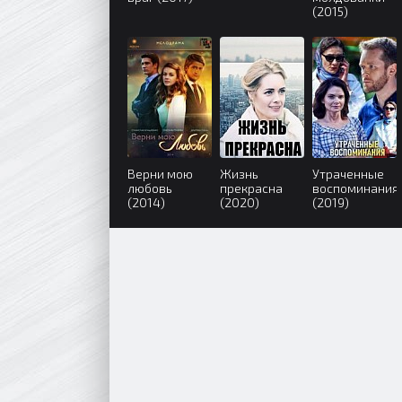
(2015)
Верни мою
Жизнь
Утраченные
любовь
прекрасна
воспоминания
(2014)
(2020)
(2019)