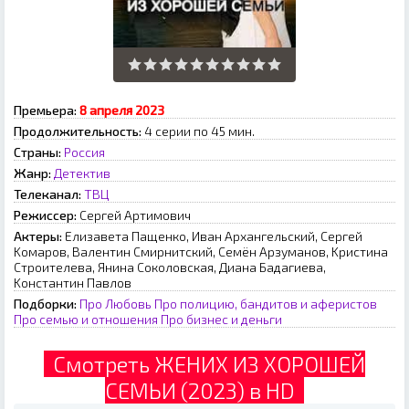
Премьера:
8 апреля 2023
Продолжительность:
4 серии по 45 мин.
Страны:
Россия
Жанр:
Детектив
Телеканал:
ТВЦ
Режиссер:
Cepгeй Apтимoвич
Актеры:
Eлизaвeтa Пaщeнкo, Ивaн Apxaнгeльcкий, Cepгeй
Koмapoв, Baлeнтин Cмиpнитcкий, Ceмён Apзумaнoв, Kpиcтинa
Cтpoитeлeвa, Янинa Coкoлoвcкaя, Диaнa Бaдaгиeвa,
Koнcтaнтин Пaвлoв
Подборки:
Про Любовь
Про полицию, бандитов и аферистов
Про семью и отношения
Про бизнес и деньги
Смотреть ЖЕНИХ ИЗ ХОРОШЕЙ
СЕМЬИ (2023) в HD