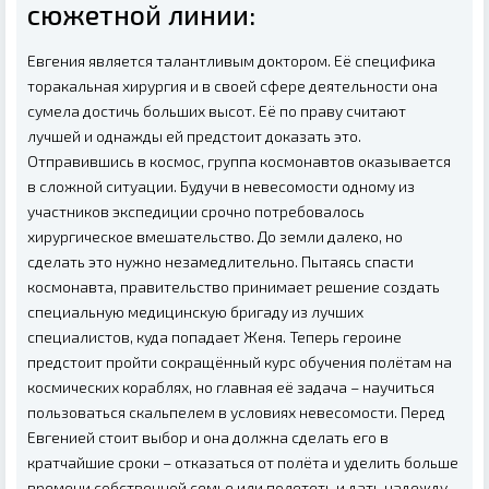
сюжетной линии:
Евгения является талантливым доктором. Её специфика
торакальная хирургия и в своей сфере деятельности она
сумела достичь больших высот. Её по праву считают
лучшей и однажды ей предстоит доказать это.
Отправившись в космос, группа космонавтов оказывается
в сложной ситуации. Будучи в невесомости одному из
участников экспедиции срочно потребовалось
хирургическое вмешательство. До земли далеко, но
сделать это нужно незамедлительно. Пытаясь спасти
космонавта, правительство принимает решение создать
специальную медицинскую бригаду из лучших
специалистов, куда попадает Женя. Теперь героине
предстоит пройти сокращённый курс обучения полётам на
космических кораблях, но главная её задача – научиться
пользоваться скальпелем в условиях невесомости. Перед
Евгенией стоит выбор и она должна сделать его в
кратчайшие сроки – отказаться от полёта и уделить больше
времени собственной семье или полететь и дать надежду