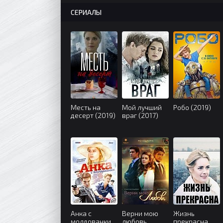
СЕРИАЛЫ
Месть на
Мой лучший
Робо (2019)
десерт (2019)
враг (2017)
Анка с
Верни мою
Жизнь
молдованки
любовь
прекрасна