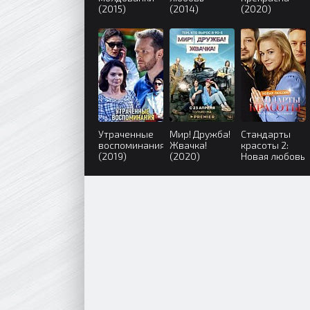
(2015)
(2014)
(2020)
Утраченные
Мир! Дружба!
Стандарты
воспоминания
Жвачка!
красоты 2:
(2019)
(2020)
Новая любовь
(2018)