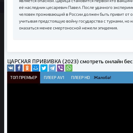
является опасной. Царица становится первой кто вакцин
её наследник цесаревич Павел. После удачного экспериме
человек проживающий в России должен быть привит от ос
учитывая предстоящую войну государства с турками, но 
оказаться менее смертоносной нежели эпидемия.
ЦАРСКАЯ ПРИВИВКА (2023) смотреть онлайн бес
ТОП ПРЕМЬЕР
ПЛЕЕР AV1
ПЛЕЕР HD
Жалоба!