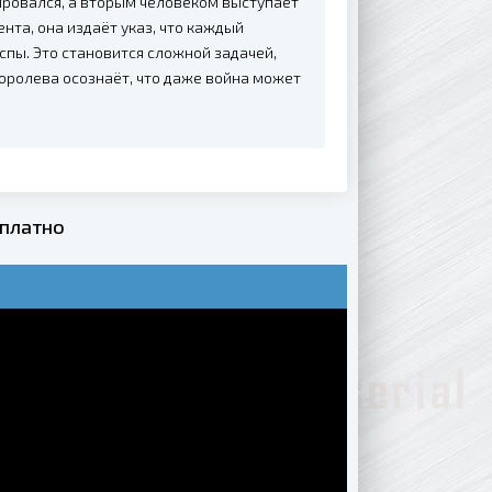
ировался, а вторым человеком выступает
нта, она издаёт указ, что каждый
пы. Это становится сложной задачей,
королева осознаёт, что даже война может
платно