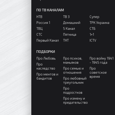
ПО ТВ КАНАЛАМ
НТВ
ТВ 3
Супер
Россия 1
Домашний
ТРК Украина
ТВЦ
5 Канал
СТБ
СТС
Пятница
1+1
Первый Канал
ТНТ
ICTV
ПОДБОРКИ
Про Любовь
Про психов,
Про войну 1941
маньяков
- 1945 года
Про
наследство
Про семью и
Про
отношения
советское
Про ментов и
время
бандитов
Про любовный
треугольник
Про
подростков
Про измену и
предательство