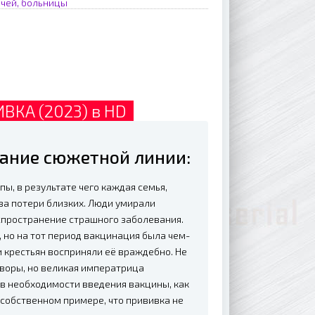
ачей, больницы
ВКА (2023) в HD
ание сюжетной линии:
пы, в результате чего каждая семья,
за потери близких. Люди умирали
спространение страшного заболевания.
 но на тот период вакцинация была чем-
 крестьян восприняли её враждебно. Не
воры, но великая императрица
й в необходимости введения вакцины, как
 собственном примере, что прививка не