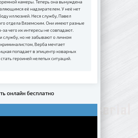
тюремной камеры. Теперь она вынуждена
вляющимся её надзирателем. У неё нет
боду иллюзией. Неся службу, Павел
ого отдела Вяземским. Они имеют разные
-за чего их интересы не совпадают.
и службу, но не забывают о личном
с криминалистом, Верба мечтает
ницкая попадает в эпицентр коварных
 стать героиней нелепых ситуаций.
ь онлайн бесплатно