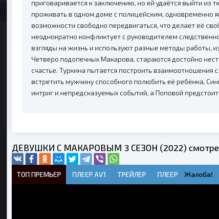
приговаривается к заключению, но ей удаётся выйти из 
проживать в одном доме с полицейским, одновременно я
возможности свободно передвигаться, что делает её сво
неоднократно конфликтует с руководителем следственн
взгляды на жизнь и используют разные методы работы, из
Четверо подопечных Макарова, стараются достойно нест
счастье. Туркина пытается построить взаимоотношения 
встретить мужчину способного полюбить её ребёнка, Си
интриг и непредсказуемых событий, а Поповой предстоит
ДЕВУШКИ С МАКАРОВЫМ 3 СЕЗОН (2022) смотрет
ТОП ПРЕМЬЕР
ПЛЕЕР AV1
ТРЕЙЛЕР
ПЛЕЕР
Жалоба!