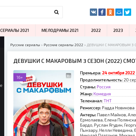
СЕРИАЛЫ 2021
МЕЛОДРАМЫ 2021
2022
2023
Русские сериалы
»
Русские сериалы 2022
» ДЕВУШКИ С МАКАРОВЫМ 3 С
ДЕВУШКИ С МАКАРОВЫМ 3 СЕЗОН (2022) СМ
Премьера:
24 октября 2022
16+
Продолжительность:
20 сер
ые
Страны:
Россия
Жанр:
Комедия
Телеканал:
ТНТ
Режиссер:
Радда Новикова
Актеры:
Павел Майков, Але
Ермолаева, Елена Полянская
Бардо, Руслан Ягудин, Геор
Пынзару, Нелли Неведина,
Николай Платонов, Михаил 