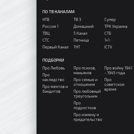
ПО ТВ КАНАЛАМ
НТВ
ТВ 3
Супер
Россия 1
Домашний
ТРК Украина
ТВЦ
5 Канал
СТБ
СТС
Пятница
1+1
Первый Канал
ТНТ
ICTV
ПОДБОРКИ
Про Любовь
Про психов,
Про войну 1941
маньяков
- 1945 года
Про
наследство
Про семью и
Про
отношения
советское
Про ментов и
время
бандитов
Про любовный
треугольник
Про
подростков
Про измену и
предательство