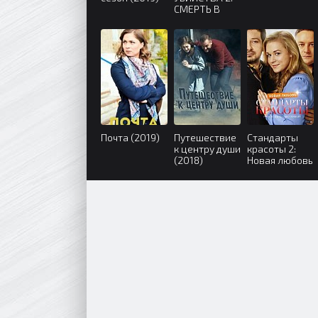
СМЕРТЬ В
КРУЖЕВАХ
(2019)
Почта (2019)
Путешествие
Стандарты
к центру души
красоты 2:
(2018)
Новая любовь
(2018)