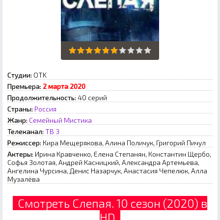
Студии:
OTK
Премьера:
2 марта 2020
Продолжительность:
40 серий
Страны:
Россия
Жанр:
Семейный
Мистика
Телеканал:
ТВ 3
Режиссер:
Кира Мещерякова, Алина Поличук, Григорий Пичул
Актеры:
Ирина Кравченко, Елена Степанян, Константин Щербо,
Софья Золотая, Андрей Касницкий, Александра Артемьева,
Ангелина Чурсина, Денис Назарчук, Анастасия Чепелюк, Алла
Музалёва
Смотреть Слепая. 10 сезон (2020) в
HD