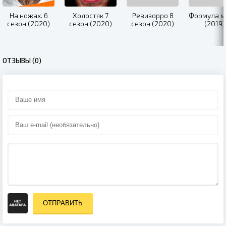
На ножах. 6
Холостяк 7
Ревизорро 8
Формула м
сезон (2020)
сезон (2020)
сезон (2020)
(2019)
ОТЗЫВЫ (0)
ОТПРАВИТЬ