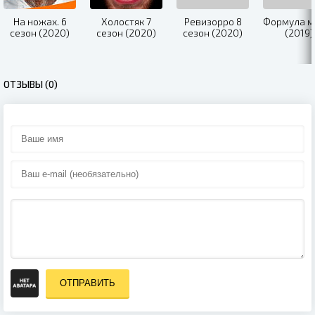
На ножах. 6
Холостяк 7
Ревизорро 8
Формула м
сезон (2020)
сезон (2020)
сезон (2020)
(2019)
ОТЗЫВЫ (0)
ОТПРАВИТЬ