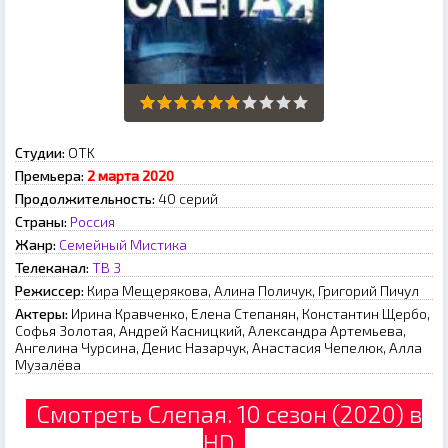
Студии:
OTK
Премьера:
2 марта 2020
Продолжительность:
40 серий
Страны:
Россия
Жанр:
Семейный
Мистика
Телеканал:
ТВ 3
Режиссер:
Кира Мещерякова, Алина Поличук, Григорий Пичул
Актеры:
Ирина Кравченко, Елена Степанян, Константин Щербо,
Софья Золотая, Андрей Касницкий, Александра Артемьева,
Ангелина Чурсина, Денис Назарчук, Анастасия Чепелюк, Алла
Музалёва
Смотреть Слепая. 10 сезон (2020) в
HD