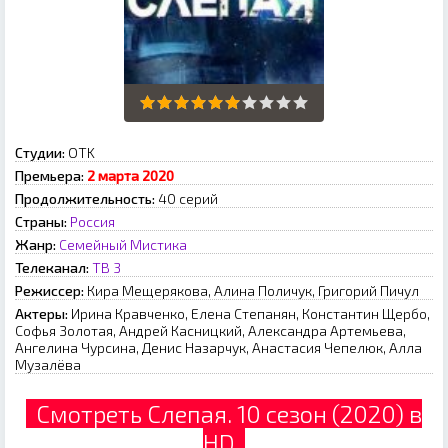
Студии:
OTK
Премьера:
2 марта 2020
Продолжительность:
40 серий
Страны:
Россия
Жанр:
Семейный
Мистика
Телеканал:
ТВ 3
Режиссер:
Кира Мещерякова, Алина Поличук, Григорий Пичул
Актеры:
Ирина Кравченко, Елена Степанян, Константин Щербо,
Софья Золотая, Андрей Касницкий, Александра Артемьева,
Ангелина Чурсина, Денис Назарчук, Анастасия Чепелюк, Алла
Музалёва
Смотреть Слепая. 10 сезон (2020) в
HD