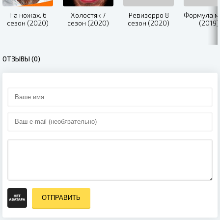
На ножах. 6
Холостяк 7
Ревизорро 8
Формула м
сезон (2020)
сезон (2020)
сезон (2020)
(2019)
ОТЗЫВЫ (0)
ОТПРАВИТЬ