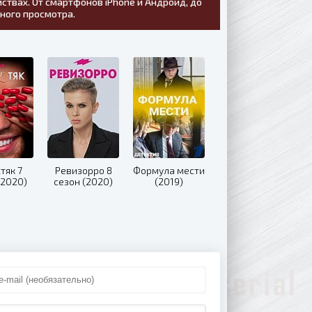
ствах. От смартфонов iPhone и Андроид, до
тного просмотра.
тяк 7
Ревизорро 8
Формула мести
(2020)
сезон (2020)
(2019)