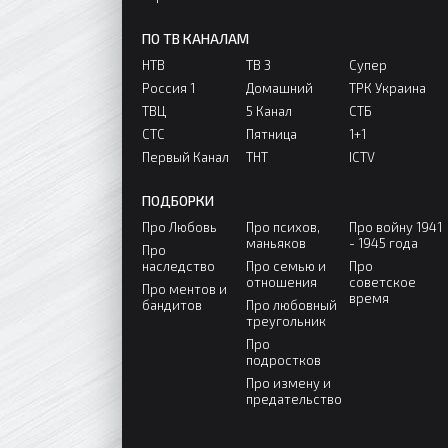
ПО ТВ КАНАЛАМ
НТВ
ТВ 3
Супер
Россия 1
Домашний
ТРК Украина
ТВЦ
5 Канал
СТБ
СТС
Пятница
1+1
Первый Канал
ТНТ
ICTV
ПОДБОРКИ
Про Любовь
Про психов,
Про войну 1941
маньяков
- 1945 года
Про
наследство
Про семью и
Про
отношения
советское
Про ментов и
время
бандитов
Про любовный
треугольник
Про
подростков
Про измену и
предательство