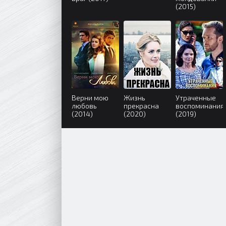
(2015)
Верни мою
Жизнь
Утраченные
любовь
прекрасна
воспоминания
(2014)
(2020)
(2019)