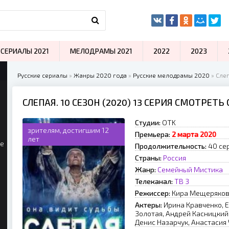
СЕРИАЛЫ 2021
МЕЛОДРАМЫ 2021
2022
2023
Русские сериалы
»
Жанры 2020 года
»
Русские мелодрамы 2020
» Слеп
СЛЕПАЯ. 10 СЕЗОН (2020) 13 СЕРИЯ СМОТРЕТЬ
Студии:
OTK
зрителям, достигшим 12
Премьера:
2 марта 2020
лет
ые
Продолжительность:
40 се
Страны:
Россия
Жанр:
Семейный
Мистика
Телеканал:
ТВ 3
Режиссер:
Кира Мещерякова
Актеры:
Ирина Кравченко, 
Золотая, Андрей Касницкий
Денис Назарчук, Анастасия