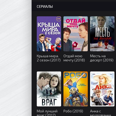
СЕРИАЛЫ
Крыша мира.
Отдай мою
Месть на
2 сезон (2017)
мечту (2018)
десерт (2019)
Мой лучший
Робо (2019)
Анка с
враг (2017)
молдованки