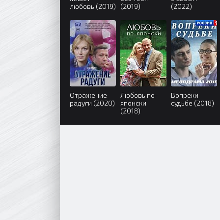
любовь (2019)
(2019)
(2022)
Отражение
Любовь по-
Вопреки
радуги (2020)
японски
судьбе (2018)
(2018)