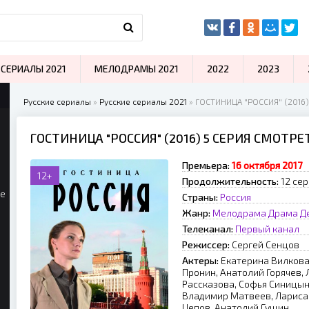
СЕРИАЛЫ 2021
МЕЛОДРАМЫ 2021
2022
2023
Русские сериалы
»
Русские сериалы 2021
» ГОСТИНИЦА "РОССИЯ" (2016)
ГОСТИНИЦА "РОССИЯ" (2016) 5 СЕРИЯ СМОТР
Премьера:
16 октября 2017
12+
Продолжительность:
12 сер
ые
Страны:
Россия
Жанр:
Мелодрама
Драма
Д
Телеканал:
Первый канал
Режиссер:
Сергей Сенцов
Актеры:
Екатерина Вилкова,
Пронин, Анатолий Горячев,
Рассказова, Софья Синицын
Владимир Матвеев, Лариса 
Цепов, Анатолий Гущин