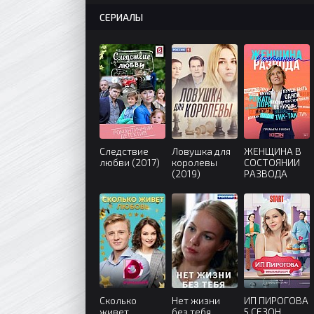
СЕРИАЛЫ
Следствие
Ловушка для
ЖЕНЩИНА В
любви (2017)
королевы
СОСТОЯНИИ
(2019)
РАЗВОДА
(2022)
Сколько
Нет жизни
ИП ПИРОГОВА
живет
без тебя
5 СЕЗОН