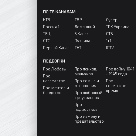
ПО ТВ КАНАЛАМ
НТВ
ТВ 3
Супер
Россия 1
Домашний
ТРК Украина
ТВЦ
5 Канал
СТБ
СТС
Пятница
1+1
Первый Канал
ТНТ
ICTV
ПОДБОРКИ
Про Любовь
Про психов,
Про войну 1941
маньяков
- 1945 года
Про
наследство
Про семью и
Про
отношения
советское
Про ментов и
время
бандитов
Про любовный
треугольник
Про
подростков
Про измену и
предательство