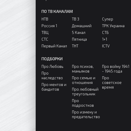
ПО ТВ КАНАЛАМ
НТВ
ТВ 3
Супер
Россия 1
Домашний
ТРК Украина
ТВЦ
5 Канал
СТБ
СТС
Пятница
1+1
Первый Канал
ТНТ
ICTV
ПОДБОРКИ
Про Любовь
Про психов,
Про войну 1941
маньяков
- 1945 года
Про
наследство
Про семью и
Про
отношения
советское
Про ментов и
время
бандитов
Про любовный
треугольник
Про
подростков
Про измену и
предательство