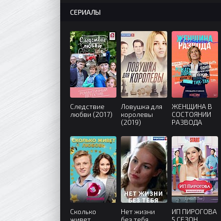
СЕРИАЛЫ
Следствие
Ловушка для
ЖЕНЩИНА В
любви (2017)
королевы
СОСТОЯНИИ
(2019)
РАЗВОДА
(2022)
Сколько
Нет жизни
ИП ПИРОГОВА
живет
без тебя
5 СЕЗОН