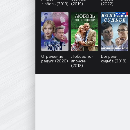
любовь (2019)
(2019)
(2022)
Отражение
Любовь по-
Вопреки
радуги (2020)
японски
судьбе (2018)
(2018)