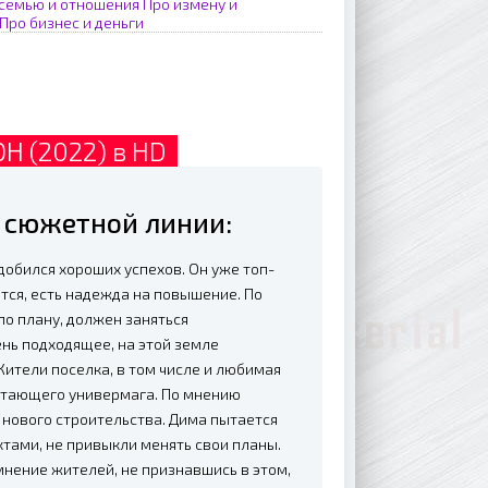
 семью и отношения
Про измену и
Про бизнес и деньги
Н (2022) в HD
е сюжетной линии:
 добился хороших успехов. Он уже топ-
тся, есть надежда на повышение. По
по плану, должен заняться
ень подходящее, на этой земле
ители поселка, в том числе и любимая
аботающего универмага. По мнению
 нового строительства. Дима пытается
ктами, не привыкли менять свои планы.
мнение жителей, не признавшись в этом,