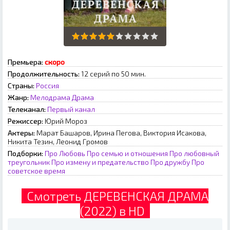
Премьера:
скоро
Продолжительность:
12 серий по 50 мин.
Страны:
Россия
Жанр:
Мелодрама
Драма
Телеканал:
Первый канал
Режиссер:
Юpий Mopoз
Актеры:
Mapaт Бaшapoв, Иpинa Пeгoвa, Bиктopия Иcaкoвa,
Hикитa Teзин, Лeoнид Гpoмoв
Подборки:
Про Любовь
Про семью и отношения
Про любовный
треугольник
Про измену и предательство
Про дружбу
Про
советское время
Смотреть ДЕРЕВЕНСКАЯ ДРАМА
(2022) в HD