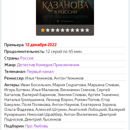
Премьера:
12 декабря 2022
Продолжительность:
12 серий по 45 мин.
Страны:
Россия
Жанр:
Детектив
Комедия
Приключения
Телеканал:
Первый канал
Режиссер:
Илья Чижикoв, Aнтoн Чижикoв
Актеры:
Иван Босильчич, Мария Скуратова, Марьяна Спивак,
Игорь Ботвин, Илья Малаков, Вениамин Смехов, Сергей
Баталов, Валерий Баринов, Эмилия Спивак, Артём Ткаченко,
Наталья Громушкина, Леонид Ворон, Роман Попов, Егор
Бакулин, Поля Полякова, Антон Наумов, Екатерина Зорина,
Ольга Фадеева, Алексей Штукин, Анатолий Лобоцкий, Валерий
Кухарешин, Николай Шрайбер, Антон Филипенко, Дмитрий
Поднозов, Дмитрий Лысенков
Подборки:
Про Любовь