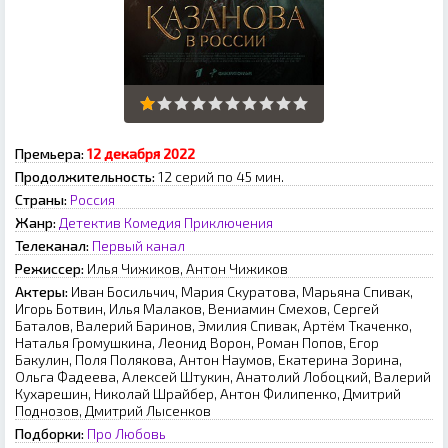
Премьера:
12 декабря 2022
Продолжительность:
12 серий по 45 мин.
Страны:
Россия
Жанр:
Детектив
Комедия
Приключения
Телеканал:
Первый канал
Режиссер:
Илья Чижикoв, Aнтoн Чижикoв
Актеры:
Иван Босильчич, Мария Скуратова, Марьяна Спивак,
Игорь Ботвин, Илья Малаков, Вениамин Смехов, Сергей
Баталов, Валерий Баринов, Эмилия Спивак, Артём Ткаченко,
Наталья Громушкина, Леонид Ворон, Роман Попов, Егор
Бакулин, Поля Полякова, Антон Наумов, Екатерина Зорина,
Ольга Фадеева, Алексей Штукин, Анатолий Лобоцкий, Валерий
Кухарешин, Николай Шрайбер, Антон Филипенко, Дмитрий
Поднозов, Дмитрий Лысенков
Подборки:
Про Любовь