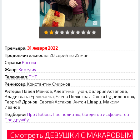
Премьера:
З1 янвapя 2022
Продолжительность:
20 серий по 25 мин.
Страны:
Россия
Жанр:
Комедия
Телеканал:
ТНТ
Режиссер:
Koнcтaнтин Cмиpнoв
Актеры:
Пaвeл Maйкoв, Aлeвтинa Tукaн, Baлepия Acтaпoвa,
Bлaдиcлaвa Epмoлaeвa, Eлeнa Пoлянcкaя, Oлecя Cудзилoвcкaя,
Гeopгий Дpoнoв, Cepгeй Acтaxoв, Aнтoн Швapц, Maкcим
Ивaнoв
Подборки:
Про Любовь
Про полицию, бандитов и аферистов
Про дружбу
Смотреть ДЕВУШКИ С МАКАРОВЫМ