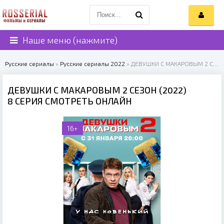
Наше меню (нажмите)
Русские сериалы
»
Русские сериалы 2022
» ДЕВУШКИ С МАКАРОВЫМ 2 СЕЗОН (2022)
ДЕВУШКИ С МАКАРОВЫМ 2 СЕЗОН (2022)
8 СЕРИЯ СМОТРЕТЬ ОНЛАЙН
16+