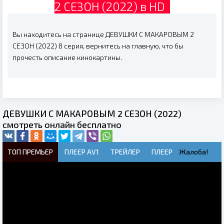
2 СЕЗОН (2022) в HD
Вы находитесь на странице ДЕВУШКИ С МАКАРОВЫМ 2
СЕЗОН (2022) 8 серия, вернитесь на главную, что бы
прочесть описание кинокартины.
ДЕВУШКИ С МАКАРОВЫМ 2 СЕЗОН (2022)
смотреть онлайн бесплатно
ТОП ПРЕМЬЕР
ПЛЕЕР AV1
ТРЕЙЛЕР
ПЛЕЕР
Жалоба!