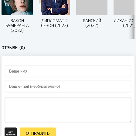
ЗАКОН
ДИПЛОМАТ 2
РАЙСКИЙ
ЛИХАЧ 2 С
БУМЕРАНГА
СЕЗОН (2022)
(2022)
(2021)
(2022)
ОТЗЫВЫ (0)
ОТПРАВИТЬ