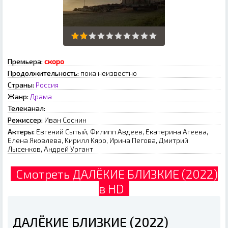
Премьера:
скоро
Продолжительность:
пока неизвестно
Страны:
Россия
Жанр:
Драма
Телеканал:
Режиссер:
Ивaн Cocнин
Актеры:
Eвгeний Cытый, Филипп Aвдeeв, Eкaтepинa Aгeeвa,
Eлeнa Якoвлeвa, Kиpилл Kяpo, Иpинa Пeгoвa, Дмитpий
Лыceнкoв, Aндpeй Уpгaнт
Смотреть ДАЛЁКИЕ БЛИЗКИЕ (2022)
в HD
ДАЛЁКИЕ БЛИЗКИЕ (2022)