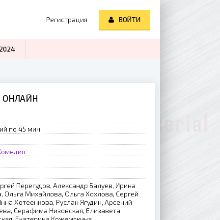
Регистрация
ВОЙТИ
2024
Ь ОНЛАЙН
ий по 45 мин.
Комедия
ч
ргей Перегудов, Александр Балуев, Ирина
, Ольга Михайлова, Ольга Хохлова, Сергей
Инна Хотеенкова, Руслан Ягудин, Арсений
ева, Серафима Низовская, Елизавета
ская, Екатерина Кожемякина