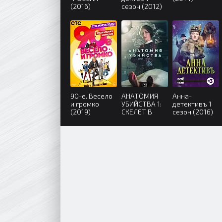
(2016)
сезон (2012)
90-е. Весело
АНАТОМИЯ
Анна-
и громко
УБИЙСТВА 1:
детективъ 1
(2019)
СКЕЛЕТ В
сезон (2016)
ШКАФУ (2019)