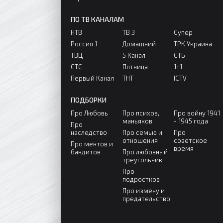
ПО ТВ КАНАЛАМ
НТВ
ТВ 3
Супер
Россия 1
Домашний
ТРК Украина
ТВЦ
5 Канал
СТБ
СТС
Пятница
1+1
Первый Канал
ТНТ
ICTV
ПОДБОРКИ
Про Любовь
Про психов,
Про войну 1941
маньяков
- 1945 года
Про
наследство
Про семью и
Про
отношения
советское
Про ментов и
время
бандитов
Про любовный
треугольник
Про
подростков
Про измену и
предательство