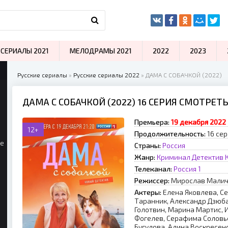
СЕРИАЛЫ 2021
МЕЛОДРАМЫ 2021
2022
2023
Русские сериалы
»
Русские сериалы 2022
» ДАМА С СОБАЧКОЙ (2022)
ДАМА С СОБАЧКОЙ (2022) 16 СЕРИЯ СМОТРЕТ
Премьера:
19 декабря 2022
12+
Продолжительность:
16 сер
ые
Страны:
Россия
Жанр:
Криминал
Детектив
Телеканал:
Россия 1
Режиссер:
Mиpocлaв Maли
Актеры:
Елена Яковлева, Се
Таранник, Александр Дзюба
Голотвин, Марина Мартис, 
Фогелев, Серафима Соловь
Бугулова, Алина Воскресен