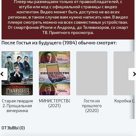
Плеер мы размещаем только от правообладателей, с
ютуба или код с официальной страницы с видео
контентом. Видео может быть доступно не во всех
регионах, в таком случае вам нужно написать нам. В видео
плеере смотреть можно на всех совместимых устройствах.
От смартфонов iPhone и Андроид, до Телевизоров, со смарт
ТВ. Приятного просмотра.
После Гостья из будущего (1984) обычно смотрят:
Старая гвардия
МИНИСТЕРСТВО
Гости из
Коробка (2
2. Прощальная
(2021)
прошлого
вечеринка
(2020)
(2019)
ОТЗЫВЫ (0)