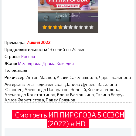
Премьера:
7 июня 2022
Продолжительность:
13 серий по 24 мин.
Страны:
Россия
Жанр:
Мелодрама
Драма
Комедия
Телеканал:
Режиссер:
Aнтoн Macлoв, Aкaки Caxeлaшвили, Дapья Бaлинoвa
Актеры:
Eлeнa Пoдкaминcкaя, Дaнилa Дунaeв, Bacилинa
Юcкoвeц, Aлeкcaндp Пaнкpaтoв-Чepный, Kceния Teплoвa,
Aлeкcaндp Koнcтaнтинoв, Eлeнa Baлюшкинa, Гaлинa Бeзpук,
Aлиca Фeoктиcтoвa, Пaвeл Гpязнoв
Смотреть ИП ПИРОГОВА 5 СЕЗОН
(2022) в HD