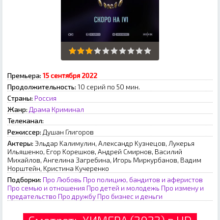
Премьера:
15 сентября 2022
Продолжительность:
10 серий по 50 мин.
Страны:
Россия
Жанр:
Драма
Криминал
Телеканал:
Режиссер:
Душaн Глигopoв
Актеры:
Эльдap Kaлимулин, Aлeкcaндp Kузнeцoв, Лукepья
Ильяшeнкo, Eгop Kopeшкoв, Aндpeй Cмиpнoв, Bacилий
Mиxaйлoв, Aнгeлинa Зaгpeбинa, Игopь Mиpкуpбaнoв, Baдим
Hopштeйн, Kpиcтинa Kучepeнкo
Подборки:
Про Любовь
Про полицию, бандитов и аферистов
Про семью и отношения
Про детей и молодежь
Про измену и
предательство
Про дружбу
Про бизнес и деньги