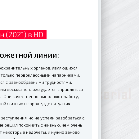
н (2021) в HD
сюжетной линии:
воохранительных органов, являющихся
е только первоклассными напарниками,
ься с разнообразными трудностями.
им весьма неплохо удается справляться
а. Они качественно выполняют работу,
ой жизнью в городе, где ситуация
реступления, но не успели разобраться с
е решил покончить с жизнью, чем очень
ют некоторые недочеты, и нужно заново