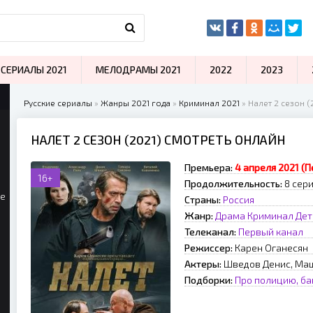
СЕРИАЛЫ 2021
МЕЛОДРАМЫ 2021
2022
2023
Русские сериалы
»
Жанры 2021 года
»
Криминал 2021
» Налет 2 сезон (
НАЛЕТ 2 СЕЗОН (2021) СМОТРЕТЬ ОНЛАЙН
Премьера:
4 апреля 2021 (
16+
Продолжительность:
8 сер
ые
Страны:
Россия
Жанр:
Драма
Криминал
Дет
Телеканал:
Первый канал
Режиссер:
Карен Оганесян
Актеры:
Шведов Денис, Маш
Подборки:
Про полицию, ба