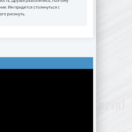
ость. Друзья разозлились, поэтому
ие. Им придется столкнуться с
го рискнуть.