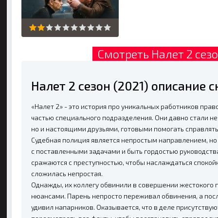
Смотреть Налет 2 сезо
Налет 2 сезон (2021) описание 
«Налет 2» - это история про уникальных работников пра
частью специального подразделения. Они давно стали н
но и настоящими друзьями, готовыми помогать справлят
Судебная полиция является непростым направлением, но 
с поставленными задачами и быть гордостью руководств
сражаются с преступностью, чтобы наслаждаться спокойн
сложилась непростая.
Однажды, их коллегу обвинили в совершении жестокого п
нюансами. Парень непросто переживал обвинения, а посл
удивил напарников. Оказывается, что в деле присутству