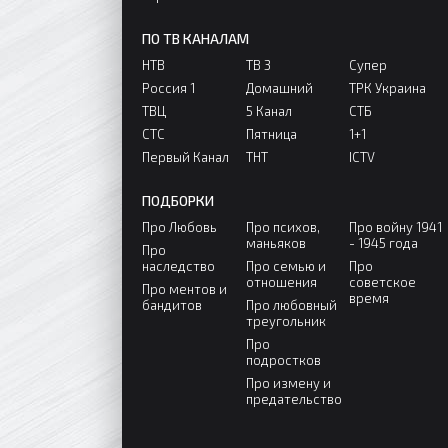
ПО ТВ КАНАЛАМ
НТВ
ТВ 3
Супер
Россия 1
Домашний
ТРК Украина
ТВЦ
5 Канал
СТБ
СТС
Пятница
1+1
Первый Канал
ТНТ
ICTV
ПОДБОРКИ
Про Любовь
Про психов,
Про войну 1941
маньяков
- 1945 года
Про
наследство
Про семью и
Про
отношения
советское
Про ментов и
время
бандитов
Про любовный
треугольник
Про
подростков
Про измену и
предательство