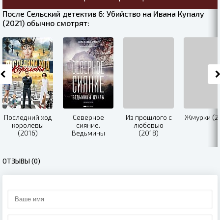
После Сельский детектив 6: Убийство на Ивана Купалу
(2021) обычно смотрят:
Последний ход
Северное
Из прошлого с
Жмурки (2
королевы
сияние.
любовью
(2016)
Ведьмины
(2018)
куклы (2019)
ОТЗЫВЫ (0)