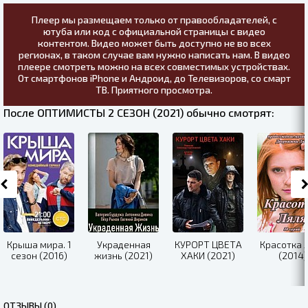
Плеер мы размещаем только от правообладателей, с
ютуба или код с официальной страницы с видео
контентом. Видео может быть доступно не во всех
регионах, в таком случае вам нужно написать нам. В видео
плеере смотреть можно на всех совместимых устройствах.
От смартфонов iPhone и Андроид, до Телевизоров, со смарт
ТВ. Приятного просмотра.
После ОПТИМИСТЫ 2 СЕЗОН (2021) обычно смотрят:
Крыша мира. 1
Украденная
КУРОРТ ЦВЕТА
Красотка 
сезон (2016)
жизнь (2021)
ХАКИ (2021)
(2014)
ОТЗЫВЫ (0)