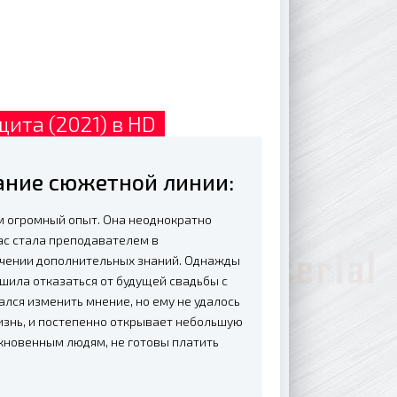
ита (2021) в HD
ание сюжетной линии:
м огромный опыт. Она неоднократно
ас стала преподавателем в
учении дополнительных знаний. Однажды
ешила отказаться от будущей свадьбы с
ался изменить мнение, но ему не удалось
изнь, и постепенно открывает небольшую
кновенным людям, не готовы платить