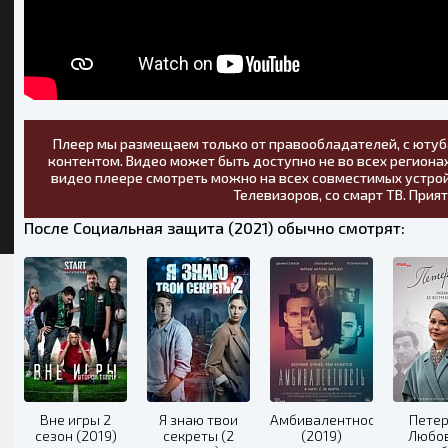
Плеер мы размещаем только от правообладателей, с ютуб
контентом. Видео может быть доступно не во всех регионах
видео плеере смотреть можно на всех совместимых устрой
Телевизоров, со смарт ТВ. Прия
После Социальная защита (2021) обычно смотрят:
Вне игры 2
Я знаю твои
Амбивалентность
Петер
сезон (2019)
секреты (2
(2019)
Любов