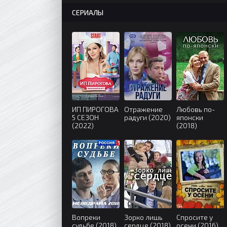
СЕРИАЛЫ
ИП ПИРОГОВА
Отражение
Любовь по-
5 СЕЗОН
радуги (2020)
японски
(2022)
(2018)
Вопреки
Зорко лишь
Спросите у
судьбе (2018)
сердце (2018)
осени (2016)