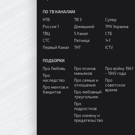
ПО ТВ КАНАЛАМ
НТВ
ТВ 3
Супер
Россия 1
Домашний
ТРК Украина
ТВЦ
5 Канал
СТБ
СТС
Пятница
1+1
Первый Канал
ТНТ
ICTV
ПОДБОРКИ
Про Любовь
Про психов,
Про войну 1941
маньяков
- 1945 года
Про
наследство
Про семью и
Про
отношения
советское
Про ментов и
время
бандитов
Про любовный
треугольник
Про
подростков
Про измену и
предательство