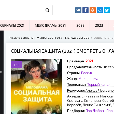
СЕРИАЛЫ 2021
МЕЛОДРАМЫ 2021
2022
2023
Русские сериалы
»
Жанры 2021 года
»
Мелодрамы 2021
» Социальная з
СОЦИАЛЬНАЯ ЗАЩИТА (2021) СМОТРЕТЬ ОНЛ
Премьера:
2021
12+
Продолжительность:
16 се
ые
Страны:
Россия
Жанр:
Мелодрама
Телеканал:
Первый канал
Режиссер:
Алексей Богдано
Актеры:
Елизавета Майская
Светлана Смирнова, Сергей
Карасёв, Денис Синявский,
Подборки:
Про Любовь
Про