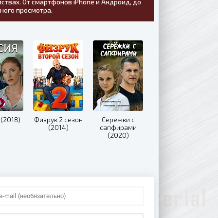
ствах. От смартфонов iPhone и Андроид, до
тного просмотра.
(2018)
Физрук 2 сезон
Сережки с
(2014)
сапфирами
(2020)