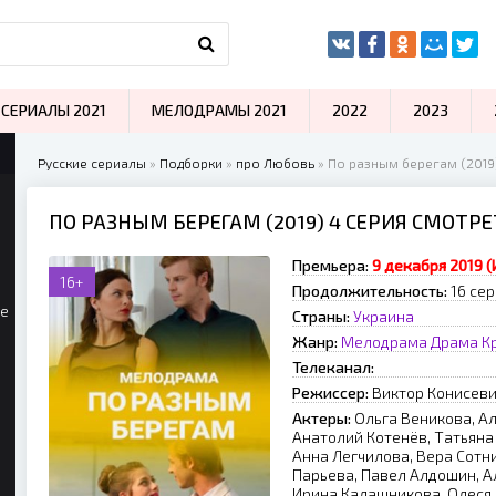
СЕРИАЛЫ 2021
МЕЛОДРАМЫ 2021
2022
2023
Русские сериалы
»
Подборки
»
про Любовь
» По разным берегам (2019
ПО РАЗНЫМ БЕРЕГАМ (2019) 4 СЕРИЯ СМОТР
Премьера:
9 декабря 2019 (
16+
Продолжительность:
16 се
ые
Страны:
Украина
Жанр:
Мелодрама
Драма
К
Телеканал:
Режиссер:
Виктор Конисев
Актеры:
Ольга Веникова, А
Анатолий Котенёв, Татьяна
Анна Легчилова, Вера Сотн
Парьева, Павел Алдошин, А
Ирина Калашникова, Олеся 