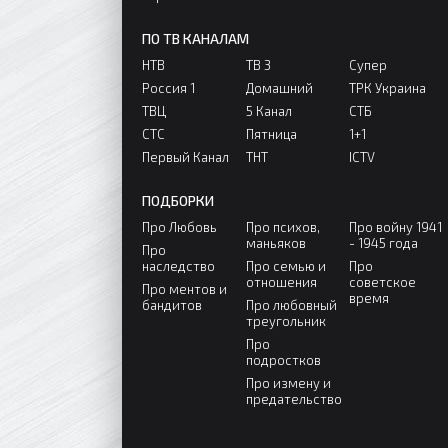
ПО ТВ КАНАЛАМ
НТВ
ТВ 3
Супер
Россия 1
Домашний
ТРК Украина
ТВЦ
5 Канал
СТБ
СТС
Пятница
1+1
Первый Канал
ТНТ
ICTV
ПОДБОРКИ
Про Любовь
Про психов,
Про войну 1941
маньяков
- 1945 года
Про
наследство
Про семью и
Про
отношения
советское
Про ментов и
время
бандитов
Про любовный
треугольник
Про
подростков
Про измену и
предательство