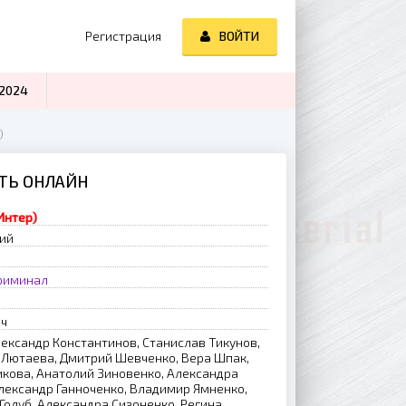
Регистрация
ВОЙТИ
2024
)
ЕТЬ ОНЛАЙН
Интер)
рий
риминал
ич
лександр Константинов, Станислав Тикунов,
 Лютаева, Дмитрий Шевченко, Вера Шпак,
икова, Анатолий Зиновенко, Александра
лександр Ганноченко, Владимир Ямненко,
Голуб, Александра Сизоненко, Регина