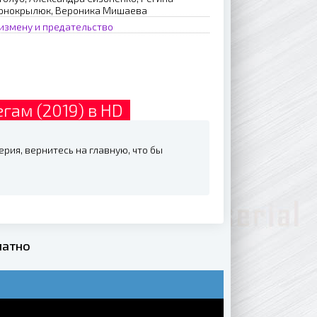
ернокрылюк, Вероника Мишаева
измену и предательство
гам (2019) в HD
рия, вернитесь на главную, что бы
латно